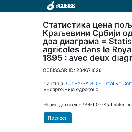
Статистика цена пољ
Краљевини Србији од 
два диаграма = Statis
agricoles dans le Roy
1895 : avec deux dia
COBISS.SR-ID: 234671628
Лиценца:
CC BY-SA 3.0 - Creative Com
Ембарго:Није одређено
Назив датотеке:PB6-10---Statistika-ce
Пренеси